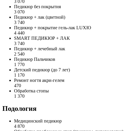
3 070
Педикюр без покрытия
3 070
Педикюр + лак (цветной)
3 740
Педикюр + покрытие гель-лак LUXIO
4 440
SMART ПЕДИКЮР + ЛАК
3 740
Педикюр + лечебный лак
2 540
Педикюр Пальчиков
1 770
Детский педикюр (до 7 лет)
1 170
Ремонт ногтя акри-гелем
470
Обработка стопы
1 370
Подология
Медицинский педикюр
4 870