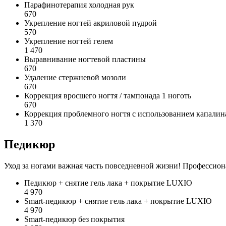
Парафинотерапия холодная рук
670
Укрепление ногтей акриловой пудрой
570
Укрепление ногтей гелем
1 470
Выравнивание ногтевой пластины
670
Удаление стержневой мозоли
670
Коррекция вросшего ногтя / тампонада 1 ноготь
670
Коррекция проблемного ногтя с использованием капалин
1 370
Педикюр
Уход за ногами важная часть повседневной жизни! Профессион
Педикюр + снятие гель лака + покрытие LUXIO
4 970
Smart-педикюр + снятие гель лака + покрытие LUXIO
4 970
Smart-педикюр без покрытия