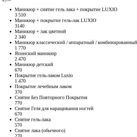
Маникюр + снятие гель лака + покрытие LUXIO
3 510
Маникюр + покрытие гель-лак LUXIO
3140
Маникюр + лак цветной
2 340
Маникюр классический / аппаратный / комбинированны
1 770
Японский маникюр
2 470
Маникюр детский
670
Покрытие гель-лаком Luxio
1 470
Покрытие лечебным лаком
370
Снятие Без Повторного Покрытия
770
Снятие Геля для наращивания ногтей
670
Снятие гель-лака
570
Снятие лака (обычного)
270