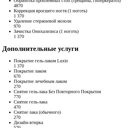
Обработка проблемных стоп (трещины, гиперкератоз)
4870
Коррекция вросшего ногтя (1 ноготь)
1 370
Удаление стержневой мозоли
970
Зачистка Онихализиса (1 ноготь)
1 370
Дополнительные услуги
Покрытие гель-лаком Luxio
1 370
Покрытие лаком
670
Покрытие лечебным лаком
270
Снятие гель-лака Без Повторного Покрытия
770
Снятие гель-лака
470
Снятие лака (обычного)
270
Дизайн-втирка
570